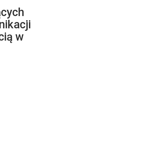
ących
ikacji
cią w