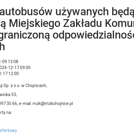
 autobusów używanych będ
ą Miejskiego Zakładu Komun
ograniczoną odpowiedzialnoś
h
2-09 13:08
2024-12-17 09:00
2-17 12:00
i Sp. z o.o. w Chojnicach,
wicka 53,
2 397 35 66, e-mail. mzk@mzkchojnice.pl
rty na:
 ofertowy