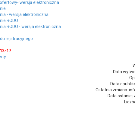
 ofertowy- wersja elektroniczna
nie
nia - wersja elektroniczna
enie RODO
nia RODO - wersja elektroniczna
du rejstracyjnego
-12-17
rty
W
Data wytwo
Op
Data opublik
Ostatnia zmiana: in
Data ostaniej
Liczb